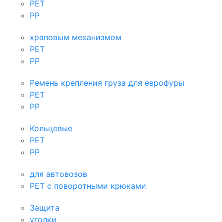
PET
PP
храповым механизмом
PET
PP
Ремень крепления груза для еврофуры
PET
PP
Кольцевые
PET
PP
для автовозов
PET с поворотными крюками
Защита
уголки