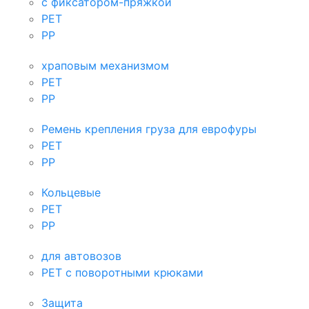
с фиксатором-пряжкой
PET
PP
храповым механизмом
PET
PP
Ремень крепления груза для еврофуры
PET
PP
Кольцевые
PET
PP
для автовозов
PET с поворотными крюками
Защита