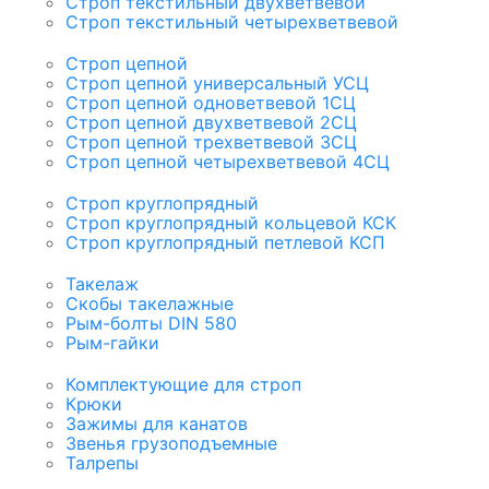
Строп текстильный двухветвевой
Строп текстильный четырехветвевой
Строп цепной
Строп цепной универсальный УСЦ
Строп цепной одноветвевой 1СЦ
Строп цепной двухветвевой 2СЦ
Строп цепной трехветвевой 3СЦ
Строп цепной четырехветвевой 4СЦ
Строп круглопрядный
Строп круглопрядный кольцевой КСК
Строп круглопрядный петлевой КСП
Такелаж
Скобы такелажные
Рым-болты DIN 580
Рым-гайки
Комплектующие для строп
Крюки
Зажимы для канатов
Звенья грузоподъемные
Талрепы