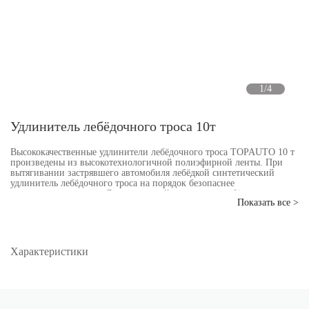
1/4
Удлинитель лебёдочного троса 10т
Высококачественные удлинители лебёдочного троса TOPAUTO 10 т
произведены из высокотехнологичной полиэфирной ленты. При
вытягивании застрявшего автомобиля лебёдкой синтетический
удлинитель лебёдочного троса на порядок безопаснее
металлического троса. Синтетический удлинитель лебёдочного
Показать все >
троса весит на порядок меньше металлического троса. Кроме того,
плоский ленточный удлинитель лебёдочного троса удобно
свёртывается после применения, не запутываясь и занимая
минимально возможное место в багажнике.
Характеристики