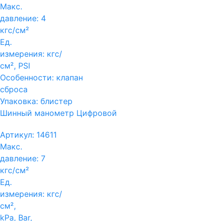
Макс.
давление:
4
кгс/см²
Ед.
измерения:
кгс/
см², PSI
Особенности:
клапан
сброса
Упаковка:
блистер
Шинный манометр Цифровой
Артикул:
14611
Макс.
давление:
7
кгс/см²
Ед.
измерения:
кгс/
см²,
kPa, Bar,