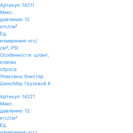
Артикул:
14211
Макс.
давление:
12
кгс/см²
Ед.
измерения:
кгс/
см², PSI
Особенности:
шланг,
клапан
сброса
Упаковка:
блистер
ШиноМер Грузовой К
Артикул:
14221
Макс.
давление:
12
кгс/см²
Ед.
измерения:
кгс/