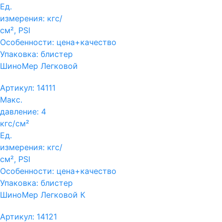
Ед.
измерения:
кгс/
см², PSI
Особенности:
цена+качество
Упаковка:
блистер
ШиноМер Легковой
Артикул:
14111
Макс.
давление:
4
кгс/см²
Ед.
измерения:
кгс/
см², PSI
Особенности:
цена+качество
Упаковка:
блистер
ШиноМер Легковой К
Артикул:
14121