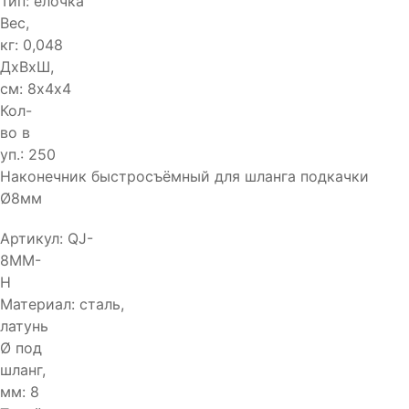
Тип:
ёлочка
Вес,
кг:
0,048
ДхВхШ,
см:
8х4х4
Кол-
во в
уп.:
250
Наконечник быстросъёмный для шланга подкачки
Ø8мм
Артикул:
QJ-
8MM-
H
Материал:
сталь,
латунь
Ø под
шланг,
мм:
8