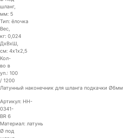
шланг,
мм:
5
Тип:
ёлочка
Вес,
кг:
0,024
ДхВхШ,
см:
4х1х2,5
Кол-
во в
уп.:
100
/ 1200
Латунный наконечник для шланга подкачки Ø6мм
Артикул:
HH-
0341-
BR 6
Материал:
латунь
Ø под