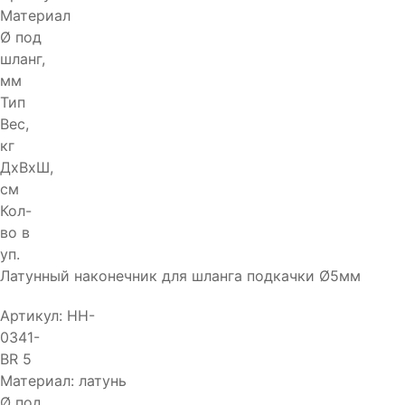
Материал
Ø под
шланг,
мм
Тип
Вес,
кг
ДхВхШ,
см
Кол-
во в
уп.
Латунный наконечник для шланга подкачки Ø5мм
Артикул:
HH-
0341-
BR 5
Материал:
латунь
Ø под