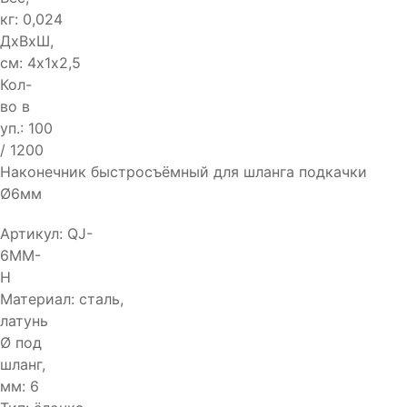
кг:
0,024
ДхВхШ,
см:
4х1х2,5
Кол-
во в
уп.:
100
/ 1200
Наконечник быстросъёмный для шланга подкачки
Ø6мм
Артикул:
QJ-
6MM-
H
Материал:
сталь,
латунь
Ø под
шланг,
мм:
6