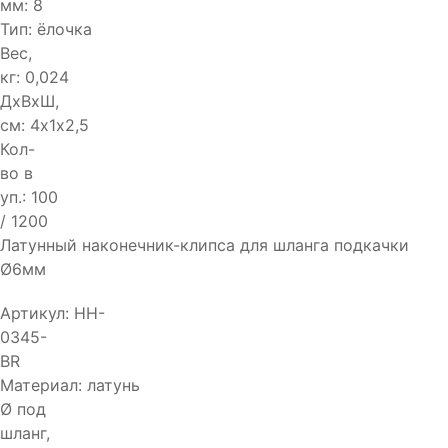
мм:
8
Тип:
ёлочка
Вес,
кг:
0,024
ДхВхШ,
см:
4х1х2,5
Кол-
во в
уп.:
100
/ 1200
Латунный наконечник-клипса для шланга подкачки
Ø6мм
Артикул:
HH-
0345-
BR
Материал:
латунь
Ø под
шланг,