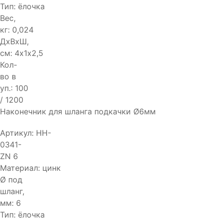
Тип:
ёлочка
Вес,
кг:
0,024
ДхВхШ,
см:
4х1х2,5
Кол-
во в
уп.:
100
/ 1200
Наконечник для шланга подкачки Ø6мм
Артикул:
HH-
0341-
ZN 6
Материал:
цинк
Ø под
шланг,
мм:
6
Тип:
ёлочка