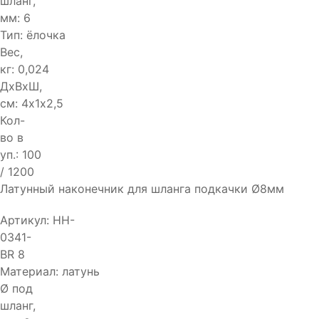
шланг,
мм:
6
Тип:
ёлочка
Вес,
кг:
0,024
ДхВхШ,
см:
4х1х2,5
Кол-
во в
уп.:
100
/ 1200
Латунный наконечник для шланга подкачки Ø8мм
Артикул:
HH-
0341-
BR 8
Материал:
латунь
Ø под
шланг,