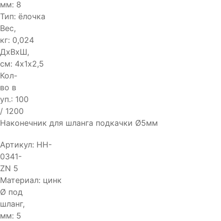
мм:
8
Тип:
ёлочка
Вес,
кг:
0,024
ДхВхШ,
см:
4х1х2,5
Кол-
во в
уп.:
100
/ 1200
Наконечник для шланга подкачки Ø5мм
Артикул:
HH-
0341-
ZN 5
Материал:
цинк
Ø под
шланг,
мм:
5