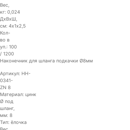
Вес,
кг:
0,024
ДхВхШ,
см:
4х1х2,5
Кол-
во в
уп.:
100
/ 1200
Наконечник для шланга подкачки Ø8мм
Артикул:
HH-
0341-
ZN 8
Материал:
цинк
Ø под
шланг,
мм:
8
Тип:
ёлочка
Вес,