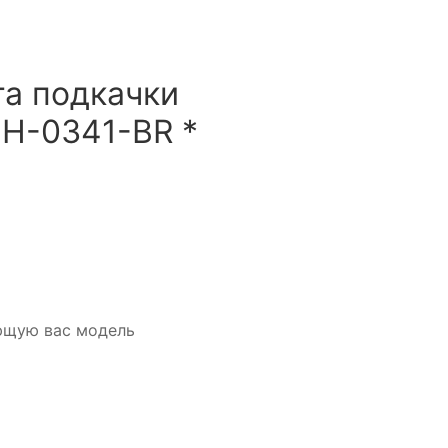
а подкачки
HH-0341-BR *
ющую вас модель