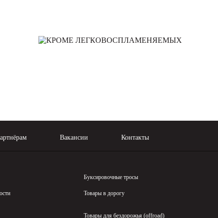
артнёрам
Вакансии
Контакты
Буксировочные тросы
ости
Товары в дорогу
Товары для бездорожья (offroad)